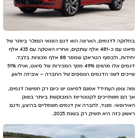
חלוקה לדגמים, הארונה הוא דגם הפנאי הנמכר ביותר של
סיאט עם כ-481 אלף עותקים, אחריו האטקה עם 435 אלף
יחידות, ולבסוף הטראקו שמסר 88 אלף מכוניות בלבד.
דגמים אלו מהווים 49% מסך המכירות של סיאט, ואילו 51%
ייכים לשני הדגמים הנוספים של החברה – איביזה ולאון.
מה צופן העתיד? אמנם לסיאט יש כיום רק חמישה דגמים,
ך הם משתייכים לקטגוריות המבוקשת ביותר בשוק
אירופאי. מנגד, לחברה אין דגמים חשמליים בהיצע, ודגם
אשון כזה היא תשיק רק בשנת 2025.