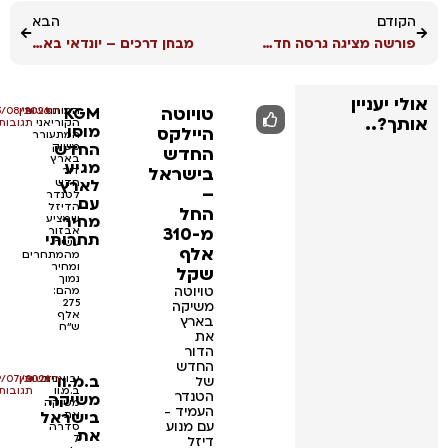
הקודם
הבא
פורשה מציגה גרסה חדשה ל-911
מבחן דרכים – יונדאי באיון (מיקרו היברידי, 120 כ"ס)
אולי יעניין
טויוטה
KGM
המותג
•
•
חדשות
אין
05/08/2026
אותך?..
הקוריאני
תגובות
מוסו
היילקס
המתעורר
החדש
משיק
החדש
בארץ
מגיע
בישראל
דור
לארץ
חדש
–
לטנדר
עם
הדיזל
החל
מחיר
שמציע
מ-310
אבזור
תחרותי
עשיר
אלף
מהמתחרים
ומחיר
שקל
נמוך
טויוטה
מהם:
275
משיקה
אלף
בארץ
ש''ח
את
הדור
החדש
ב.מ.וו
•
יבואנית
•
חדשות
אין
29/07/2026
של
ב.מ.וו
תגובות
הטנדר
משיקה
משיקה
העמיד -
בישראל
את
עם מנוע
סדרה
את
7
דיזל