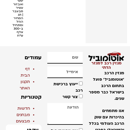
יותר
ואבזור
עשיר
מבעבר
| תג
המחיר
הוזל
ומתחיל
ב-300
אלף
ש''ח
עמודים
מגזין רכב למגזר
הדתי
דף
מגזין הרכב
הבית
'אוטומוביל' פועל
תקנון
ייעוץ ברכישת
בתחום הרכב
האתר
רכב
בישראל כבר מספר
קטגוריות
צור קשר
שנים.
חדשות
אנו מתמחים
מבחנים
בהיכרות עם שוק
מבצעים
הרכב העולמי בכלל