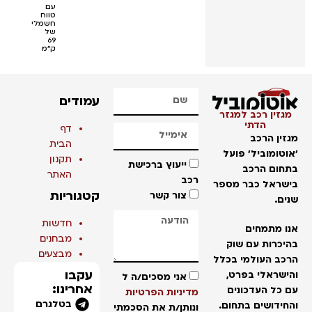
עם
טווח
חשמלי
של
69
ק"מ
עמודים
מגזין רכב למגזר
הדתי
דף
מגזין הרכב
הבית
'אוטומוביל' פועל
תקנון
ייעוץ ברכישת
בתחום הרכב
האתר
רכב
בישראל כבר מספר
קטגוריות
צור קשר
שנים.
חדשות
אנו מתמחים
מבחנים
בהיכרות עם שוק
מבצעים
הרכב העולמי בכלל
עקבו
והישראלי בפרט,
אני מסכים/ה ל
אחרינו:
עם כל העדכונים
מדיניות הפרטיות
בטלגרם
והחידושים בתחום.
ונותן/ת את הסכמתי