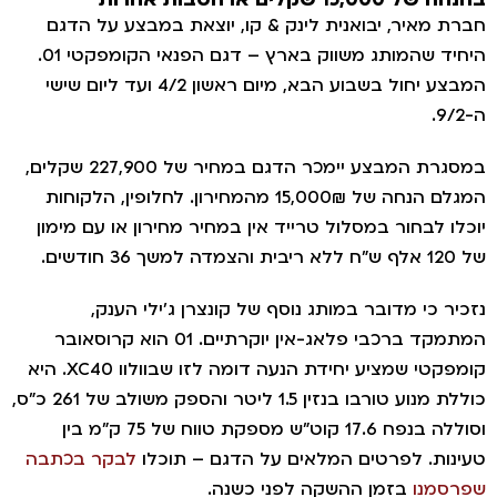
ברת מאיר, יבואנית לינק & קו, יוצאת במבצע על הדגם
היחיד שהמותג משווק בארץ – דגם הפנאי הקומפקטי 01.
המבצע יחול בשבוע הבא, מיום ראשון 4/2 ועד ליום שישי
-9/2.
במסגרת המבצע יימכר הדגם במחיר של 227,900 שקלים,
המגלם הנחה של 15,000₪ מהמחירון. לחלופין, הלקוחות
וכלו לבחור במסלול טרייד אין במחיר מחירון או עם מימון
 120 אלף ש"ח ללא ריבית והצמדה למשך 36 חודשים.
זכיר כי מדובר במותג נוסף של קונצרן ג'ילי הענק,
המתמקד ברכבי פלאג-אין יוקרתיים. 01 הוא קרוסאובר
קומפקטי שמציע יחידת הנעה דומה לזו שבוולוו XC40. היא
כוללת מנוע טורבו בנזין 1.5 ליטר והספק משולב של 261 כ"ס,
וסוללה בנפח 17.6 קוט"ש מספקת טווח של 75 ק"מ בין
עינות. לפרטים המלאים על הדגם – תוכלו
לבקר בכתבה
פרסמנו
בזמן ההשקה לפני כשנה.