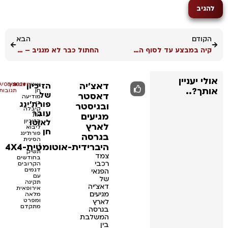
הקודם
הבא
קיה במבצע עד לסוף השבוע – הנחות של עד 15,000₪
החתול כבר לא מגניב – אורה משנה את סימול הדגמים ונערכת להגעת דגם נוסף
אולי יעניין
דאצ'יה
הזיכיון
אוטו
•
•
חדשות
אין
09/08/2026
אותך?..
חן
תגובות
של
דאסטר
מודיעה
פורת'ינג
כי
ובגיסטר
קיבלה
עובר
מגיעים
את
לאוטו
הזיכיון
לארץ
ליבוא
חן
פורת'ינג
בגרסה
הסינית
היברידית-אוטומטית-4X4
|
תשיק
צמד
בחודשים
רכבי
הקרובים
דגמים
הפנאי
עם
של
תקינה
דאצ'יה
אירופאית
מגיעים
מלאה
ומפרט
לארץ
מתקדם
בגרסה
המשלבת
בין