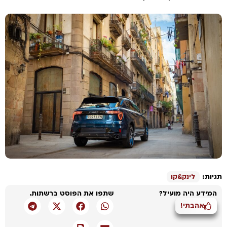
גיות:
לינק&קו
המידע היה מועיל?
שתפו את הפוסט ברשתות.
אהבתי!