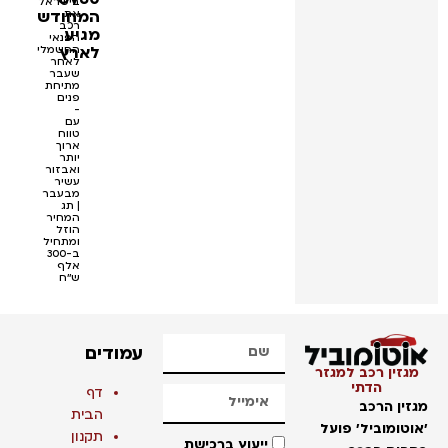
בישראל
המחודש
את
רכב
מגיע
הפנאי
לארץ
החשמלי
לאחר
שעבר
מתיחת
פנים
-
עם
טווח
ארוך
יותר
ואבזור
עשיר
מבעבר
| תג
המחיר
הוזל
ומתחיל
ב-300
אלף
ש''ח
עמודים
מגזין רכב למגזר
הדתי
דף
מגזין הרכב
הבית
'אוטומוביל' פועל
תקנון
ייעוץ ברכישת