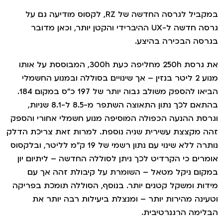
במקביל לגרסה החדשה של RZ, לקסוס מודיעה גם על
גרסה חדשה ל-UX ההיברידי והקטן יותר, וכאן מדובר
גרסה הבכירה בהיצע.
את גרסת 250h מחליפה כעת 300h, המבוססת על אותו
מנוע 2 ליטר בנזין – אך שינויים בסוללה ובמנוע החשמלי
הביאו להספק משולב גבוה יותר של 197 כ"ס במקום 184.
בהתאם לכך נתון התאוצה השתפר מ-8.5 ל-8.1 שניות,
גרסת ההנעה הכפולה המוסיפה מנוע חשמלי אחורי והספק
הה מקצצת עשירית שניה נוספת. למרות זאת צריכת הדלק
נותרה ללא שינוי עם נתון רשמי של 19 ק"מ לליטר, ובלקסוס
ומרים כי הקרדיט לכך ניתן לסוללה החדשה – ליתיום יון
מקום ניקל מטאל – השומרת על קיבולת זהה אך עם
ידות ומשקל קטנים יותר. בנוסף, הסוללה תומכת בפריקה
טעינה מהירות יותר – ומנצלת ביעילות רבה יותר את
בלימה הרגנרטיבית.