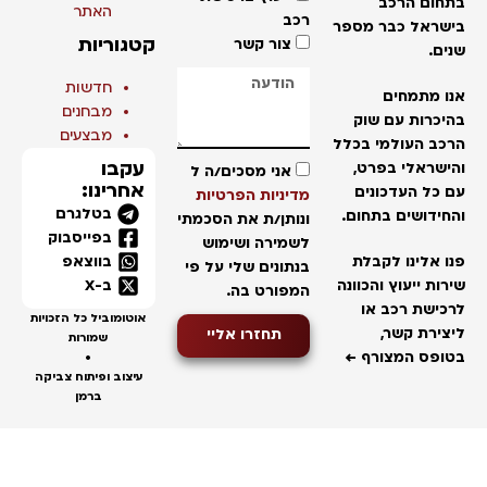
בתחום הרכב
האתר
רכב
בישראל כבר מספר
קטגוריות
צור קשר
שנים.
חדשות
אנו מתמחים
מבחנים
בהיכרות עם שוק
מבצעים
הרכב העולמי בכלל
עקבו
והישראלי בפרט,
אני מסכים/ה ל
אחרינו:
עם כל העדכונים
מדיניות הפרטיות
בטלגרם
והחידושים בתחום.
ונותן/ת את הסכמתי
בפייסבוק
לשמירה ושימוש
בווצאפ
פנו אלינו לקבלת
בנתונים שלי על פי
ב-X
שירות ייעוץ והכוונה
המפורט בה.
לרכישת רכב או
אוטומוביל כל הזכויות
ליצירת קשר,
תחזרו אליי
שמורות
בטופס המצורף ←
•
עיצוב ופיתוח צביקה
ברמן