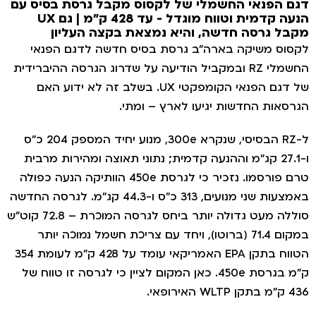
גם הפנאי החשמלי של לקסוס מקבל גרסת בסיס עם
הנעה קדמית וטווח מוגדל - עד 428 ק"מ | גם UX
קבל גרסה חדשה, והיא נמצאת בקצה העליון
קסוס משיקה בארה"ב גרסת בסיס חדשה לדגם הפנאי
החשמלי RZ ובמקביל הודיעה על שדרוג הגרסה ההיברידית
של דגם הפנאי הקומפקטי UX. בשלב זה לא ידוע האם
גרסאות החדשות יגיעו לארץ – ומתי.
ל-RZ הבסיסי, שנקרא 300e, מנוע יחיד המספק 204 כ"ס
ו-27.1 קג"מ וההנעה קדמית; נתוני תאוצה ומהירות מרבית
טרם פורסמו. נזכיר כי לגרסת 450e הוותיקה הנעה כפולה
באמצעות שני מנועים, 313 כ"ס ו-44.3 קג"מ. לגרסה החדשה
סוללה מעט גדולה יותר ביחס לגרסה המוכרת – 72.8 קוט"ש
במקום 71.4 (ברוטו), ויחד עם צריכת חשמל נמוכה יותר
הטווח בתקן EPA האמריקאי עומד על 428 ק"מ לעומת 354
ק"מ בגרסת 450e. כאן המקום לציין כי לגרסה זו טווח של
43 ק"מ בתקן WLTP האירופאי.