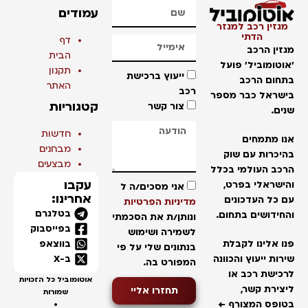
עמודים
מגזין רכב למגזר
הדתי
דף
מגזין הרכב
הבית
'אוטומוביל' פועל
תקנון
ייעוץ ברכישת
בתחום הרכב
האתר
רכב
בישראל כבר מספר
קטגוריות
צור קשר
שנים.
חדשות
אנו מתמחים
מבחנים
בהיכרות עם שוק
מבצעים
הרכב העולמי בכלל
עקבו
והישראלי בפרט,
אני מסכים/ה ל
אחרינו:
עם כל העדכונים
מדיניות הפרטיות
בטלגרם
והחידושים בתחום.
ונותן/ת את הסכמתי
בפייסבוק
לשמירה ושימוש
בווצאפ
פנו אלינו לקבלת
בנתונים שלי על פי
ב-X
שירות ייעוץ והכוונה
המפורט בה.
לרכישת רכב או
אוטומוביל כל הזכויות
ליצירת קשר,
תחזרו אליי
שמורות
בטופס המצורף ←
•