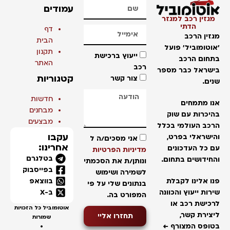
עמודים
מגזין רכב למגזר
הדתי
דף
מגזין הרכב
הבית
'אוטומוביל' פועל
תקנון
ייעוץ ברכישת
בתחום הרכב
האתר
רכב
בישראל כבר מספר
קטגוריות
צור קשר
שנים.
חדשות
אנו מתמחים
מבחנים
בהיכרות עם שוק
מבצעים
הרכב העולמי בכלל
עקבו
והישראלי בפרט,
אני מסכים/ה ל
אחרינו:
עם כל העדכונים
מדיניות הפרטיות
בטלגרם
והחידושים בתחום.
ונותן/ת את הסכמתי
בפייסבוק
לשמירה ושימוש
בווצאפ
פנו אלינו לקבלת
בנתונים שלי על פי
ב-X
שירות ייעוץ והכוונה
המפורט בה.
לרכישת רכב או
אוטומוביל כל הזכויות
ליצירת קשר,
תחזרו אליי
שמורות
בטופס המצורף ←
•