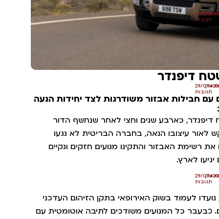
ת
•
אין
05/08/20
תגובות
טח דיפנדר
ת
•
אין
29/07/20
תגובות
עם חבילות אבזור משודרגות לצד יחידות הנעה
דיפנדר, כארבע שנים וחצי לאחר שנחשף הדור
ש לאור עיצובו הנאה, בחברה הבריטית לא נגעו
 את רשימת האבזור והתקינו מנועים חזקים ונקיים
גיעו לארץ.
ת
•
אין
29/07/20
תגובות
נועדו לעמוד בשוק האירופאי בתקן הזיהום העדכני
העולם. כבעבר כל המנועים משודכים לתיבה אוטומטית עם