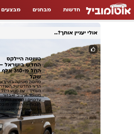
חדשות
מבחנים
מבצעים
אולי יעניין אותך?..
טויוטה היילקס
החדש בישראל –
החל מ-310 אלף
שקל
טויוטה משיקה בארץ א
הדור החדש של הטנדר
העמיד - עם מנוע דיזל
משופר ועיצוב ואבזור
עדכניים | למרות המחיר
הגבוה - ההצלחה מוב
חדשות
•
05/08/2026
•
אין תג
1
אהבו