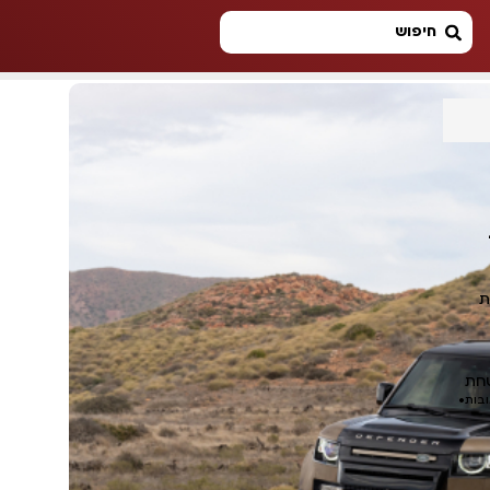
ת
טחת
ובות
•