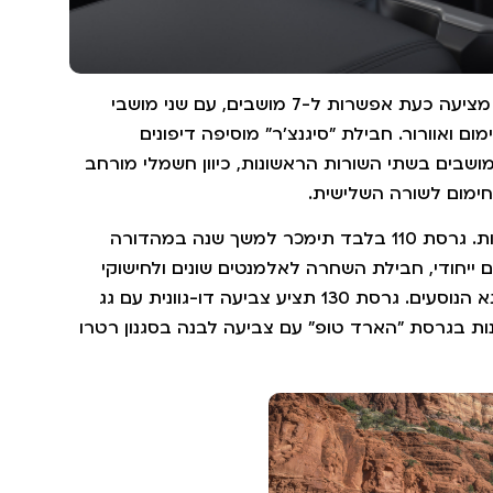
גרסת 130 שנמכרה עד כה עם 8 מושבים בלבד מציעה כעת אפשרות ל-7 מושבים, עם שני מושבי
ם ואוורור. חבילת "סיגנצ'ר" מוסיפה דיפונים
 למושבים בשתי השורות הראשונות, כיוון חשמלי מורחב
גם בחלקו החיצוני של הרכב יוצעו חבילות ייחודיות. גרסת 110 בלבד תימכר למשך שנה במהדורה
צבע חום-אדום ייחודי, חבילת השחרה לאלמנטים שונים ולחישוקי
ה-22", מזוודות ציוד כסטנדרט ופריטי עיצוב בתא הנוסעים. גרסת 130 תציע צביעה דו-גוונית עם גג
ות בגרסת "הארד טופ" עם צביעה לבנה בסגנון רטרו