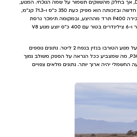
גרסת הדיזל הבכירה D300 תוחלף על ידי D350, אך בחלק מהשווקים תשמור על שמה הנוכחי. המנוע,
3 ליטר ו-6 צילינדרים בטור, קיבל מערכת ניהול חדשה ובזכותה הוא מפיק כעת 350 כ"ס ו-71.3 קג"מ,
תוספת של 50 כ"ס ו-5.1 קג"מ. גרסת הבנזין הבכירה P400 תרד מההיצע, ובמקומה תימכר גרסת
P425. כאן השינוי בולט יותר, ובמקום מנוע 3 ליטר ו-6 צילינדרים בטור עם 400 כ"ס יוצע מנוע V8
גם גרסת הפלאג-אין תעבור שינויים, אך תשמור על מנוע הטורבו בנזין בנפח 2 ליטר. נתונים נוספים
טרם פורסמו, אך שמה ישתנה מ-P400e ל-P300e, מה שמצביע ככל הנראה על הספק משולב נמוך
עה החשמלי יהיה ארוך יותר. נתונים מלאים צפויים