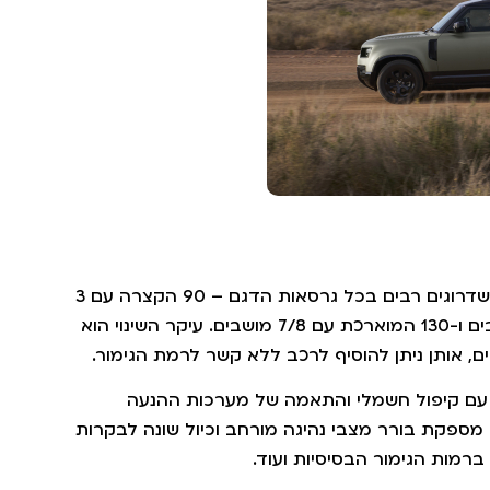
תא הנוסעים שומר כאמור על עיצובו, אך מקבל שדרוגים רבים בכל גרסאות הדגם – 90 הקצרה עם 3
דלתות ו-5 מושבים, 110 עם 5 דלתות ו-5/7 מושבים ו-130 המוארכת עם 7/8 מושבים. עיקר השינוי הוא
ם, אותן ניתן להוסיף לרכב ללא קשר לרמת הגימור.
ן עם קיפול חשמלי והתאמה של מערכות ההנעה
פקת בורר מצבי נהיגה מורחב וכיול שונה לבקרות
ברמות הגימור הבסיסיות ועוד.