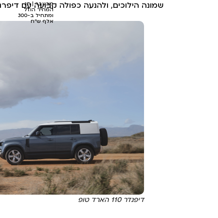
שמונה הילוכים, ולהנעה כפולה קבועה עם דיפרנ
מבעבר | תג
המחיר הוזל
ומתחיל ב-300
אלף ש''ח
דיפנדר 110 הארד טופ