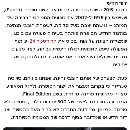
ר חדש
בשנת 2019 טויוטה החזירה לחיים את השם סופרה (Supra),
ששימש בין 1978 ל-2002 את מכונית הספורט הבכירה של
תג – זו שהתייצבה מעל סליקה. לשמחת חובבי הנהיגה,
גול החדש הסופרה פותחה בשיתוף פעולה עם ב.מ.וו,
ידה הציגה על אותו בסיס את
הרודסטר Z4
. שיתוף
ולה סיפק למכונית יכולת דינמית גבוהה, לצד מנועים
ים שיכולים היו לאתגר את אותה יכולת ולספק חוויה
ודית.
, לצערם של אותם חובבי נהיגה, ואנחנו ביניהם, טויוטה
יזה כי בקרוב תעצור את ייצור הסופרה, ולרגל המאורע
מציגה מהדורת פרידה מיוחדת בשם Final Edition.
המהדורה מוגבלת לייצור של 300 יחידות בלבד, ומחירה לא
סם. כמו כן, מהודעת החברה לא ברור האם בהמשך יוצג
 חדש או שמדובר בסוף דרכה של המכונית המיוחדת.