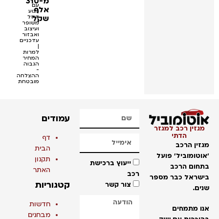
מ-310
עם
אלף
מנוע
שקל
דיזל
משופר
ועיצוב
ואבזור
עדכניים
|
למרות
המחיר
הגבוה
-
ההצלחה
מובטחת
עמודים
גזין רכב למגזר
הדתי
דף
זין הרכב
הבית
וטומוביל' פועל
תקנון
ייעוץ ברכישת
חום הרכב
האתר
רכב
שראל כבר מספר
קטגוריות
צור קשר
ים.
חדשות
ו מתמחים
מבחנים