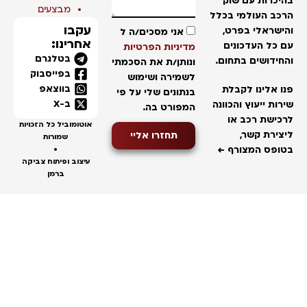
יכרות עם שוק
מבצעים
כב העולמי בכלל
עקבו
ישראלי בפרט,
אני מסכים/ה ל
אחרינו:
 כל העדכונים
מדיניות הפרטיות
בטלגרם
חידושים בתחום.
ונותן/ת את הסכמתי
בפייסבוק
לשמירה ושימוש
בווצאפ
ו אלינו לקבלת
בנתונים שלי על פי
ב-X
רות ייעוץ והכוונה
המפורט בה.
כישת רכב או
אוטומוביל כל הזכויות
צירת קשר,
תחזרו אליי
שמורות
ופס המצורף ←
•
עיצוב ופיתוח צביקה
ברמן