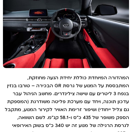
דורה המיוחדת כוללת יחידת הנעה מחוזקת,
המתבססת על המנוע של גרסת GR הבכירה – טורבו בנזין
בנפח 3 ליטרים עם שישה צילינדרים. מחשב הניהול עבר
ון תוכנה, ויחד עם מערכת פליטה משודרגת (המספקת
צליל ייחודי) ושיפור זרימת האוויר לקירור המנוע, מתקבל
הספק משופר של 435 כ"ס ו-58.1 קג"מ. לשם השוואה,
לגרסת הרגילה של מנוע זה יש 340 כ"ס בשוק האירופאי