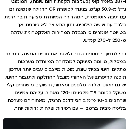
ו-387 באמריקאי (בעקבות תקנות זיהום שונות), והמומנט
גדל מ-50.9 קג"מ. בניגוד לסופרה GR הרגילה שזמינה גם
תיבה אוטומטית, המהדורה המיוחדת מציעה תיבה ידנית
ד עם שישה הילוכים. נתון התאוצה לא פורסם, אך
יוטה אומרים כי הגבלת המהירות האלקטרונית עלתה
 לתמוך בתוספת הכוח ולשפר את חוויית הנהיגה, במיוחד
לול, טויוטה העניקה למהדורה המיוחדת מערכות
ים והיגוי בכיול שונה, מוטות מייצבים עבים יותר ועדכון
נה לדיפרנציאל האחורי מוגבל ההחלקה ולתגבור ההיגוי.
גם חיזוקי שלדה מלפנים ומאחור, חישוקים מושחרים קלי
משקל בקוטר 19" מלפנים ו-20" מאחור, עליהם צמיגים
שרחבים ב-10 מ"מ ביחס לדגם הרגיל, ומאחוריהם מערכת
מה מבית ברמבו – עם רפידות וצלחות גדולות יותר.