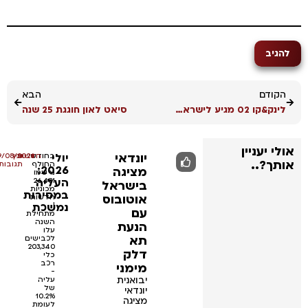
הקודם
הבא
לינק&קו 02 מגיע לישראל – קרוסאובר חשמלי עם תג מחיר תחרותי
סיאט לאון חוגגת 25 שנה
לי יעניין
יונדאי
יולי
•
בחודש
•
חדשות
אין
09/08/2026
תך?..
החולף
תגובות
2026:
מציגה
נרשמו
העליה
26,481
בישראל
מכוניות
במסירות
אוטובוס
חדשות
נמשכת
|
עם
מתחילת
השנה
הנעת
עלו
תא
לכבישים
203,340
דלק
כלי
רכב
מימני
-
יבואנית
עליה
של
יונדאי
10.2%
מציגה
לעומת