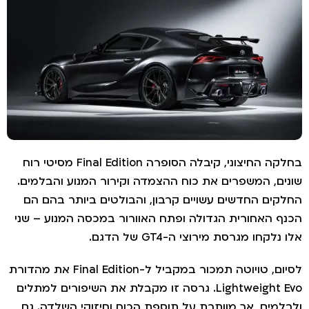
בחלקה החיצוני, קיבלה הסופרה Final Edition מסיטי רוח
ים, המשפרים את כוח ההצמדה וקירור המנוע והבלמים.
קים החדשים עשויים קרבון, והבולטים ביותר בהם הם
ף האחורית הגדולה ופתח האוורור במכסה המנוע – שני
נלקחו מגרסת מירוצי ה-GT4 של הדגם.
לסיום, טויוטה תמכור במקביל ל-Final Edition את מהדורת
Lightweight Evo. גרסה זו מקבלת את השיפורים למתלים
למים, אך מוותרת על תוספת הכוח וחיזוקי השלדה. גם