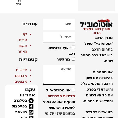
69
ק"מ
עמודים
גזין רכב למגזר
הדתי
דף
זין הרכב
הבית
וטומוביל' פועל
תקנון
ייעוץ ברכישת
חום הרכב
האתר
רכב
שראל כבר מספר
קטגוריות
צור קשר
ים.
חדשות
ו מתמחים
מבחנים
יכרות עם שוק
מבצעים
כב העולמי בכלל
עקבו
ישראלי בפרט,
אני מסכים/ה ל
אחרינו:
 כל העדכונים
מדיניות הפרטיות
בטלגרם
חידושים בתחום.
ונותן/ת את הסכמתי
בפייסבוק
לשמירה ושימוש
בווצאפ
ו אלינו לקבלת
בנתונים שלי על פי