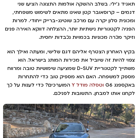
יד ג'ילי. בשלב ההשקה אולמות התצוגה הציעו שני
ים – קרוסאובר קטן שאינו מתאים לשימוש משפחתי,
ונית סלון יקרה עם מרכב שוטינג-ברייק ייחודי. למרות
יה לקטגוריות נישתיות יותר, ההצלחה דווקא האירה פנים
קר מכרה מכוניות בכמויות נכבדות יחסית.
ץ האחרון הצטרף אליהם דגם שלישי, ומעתה ואילך הוא
י להיות זה שיוביל את מכירות המותג בישראל. הוא
משתייך לקטגוריית D-SUV שמציעה שימושיות טובה ומרווח
ק למשפחה. האם הוא מספיק טוב כדי להתחרות
ספנג G6
וטסלה מודל Y
המוערכים? כדי לענות על כך
נו אותו למבחן. התשובות לפניכם.