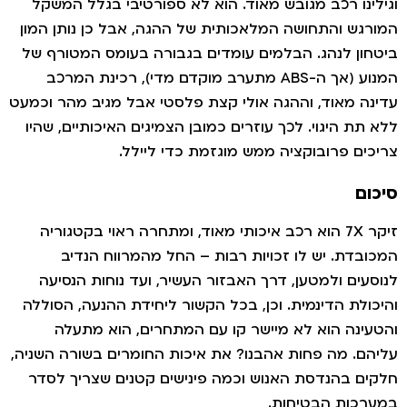
לינו רכב מגובש מאוד. הוא לא ספורטיבי בגלל המשקל
רגש והתחושה המלאכותית של ההגה, אבל כן נותן המון
חון לנהג. הבלמים עומדים בגבורה בעומס המטורף של
המנוע (אך ה-ABS מתערב מוקדם מדי), רכינת המרכב
נה מאוד, וההגה אולי קצת פלסטי אבל מגיב מהר וכמעט
 תת היגוי. לכך עוזרים כמובן הצמיגים האיכותיים, שהיו
כים פרובוקציה ממש מוגזמת כדי ליילל.
ום
זיקר 7X הוא רכב איכותי מאוד, ומתחרה ראוי בקטגוריה
ובדת. יש לו זכויות רבות – החל מהמרווח הנדיב
סעים ולמטען, דרך האבזור העשיר, ועד נוחות הנסיעה
כולת הדינמית. וכן, בכל הקשור ליחידת ההנעה, הסוללה
עינה הוא לא מיישר קו עם המתחרים, הוא מתעלה
הם. מה פחות אהבנו? את איכות החומרים בשורה השניה,
ים בהנדסת האנוש וכמה פינישים קטנים שצריך לסדר
רכות הבטיחות.