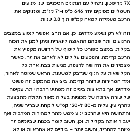
7X קריפטון. נתחיל עם הנתונים הטכניים: שני מנועים
חשמליים מפיקים יחד 646 כ"ס ו-71 קג"מ, ומזניקים את
 מעמידה למאה קמ"ש תוך 3.8 שניות.
 לא רק נשמע מדהים. כן, אם תרצו אפשר לנסוע במצבים
ועים יותר שבהם התאוצה לינארית וניתן למנן את הכוח
ות. במצב ספורט כל ליטוף של הדוושה מקפיץ את
ב קדימה, והנוסעים עלולים לא לאהוב את זה. כאשר
ידים את הדוושה לרצפה, מגיעות בבת אחת כל
ישאות על הגוף שנדבק למשענת, הראש שמוטח לאחור,
 המהירות שדוהר קדימה. ביציאה מהמקום זה פשוט
ים, אך בתאוצות ביניים זה מפתיע הרבה יותר. עקיפה
שורה ארוכה של מכוניות בעליה מאוד תלולה מתבצעת
כהרף עין, עליה מ-80 ל-120 קמ"ש לוקחת שבריר שניה,
חושה היא שהרכב יגיע ממש מהר למהירות המרבית ואף
ור אותה בקלילות. וכן, חשוב לומר בכנות שביומיום זה
תר להחריד, וחשוב יותר – בידיים לא אחראיות או לא