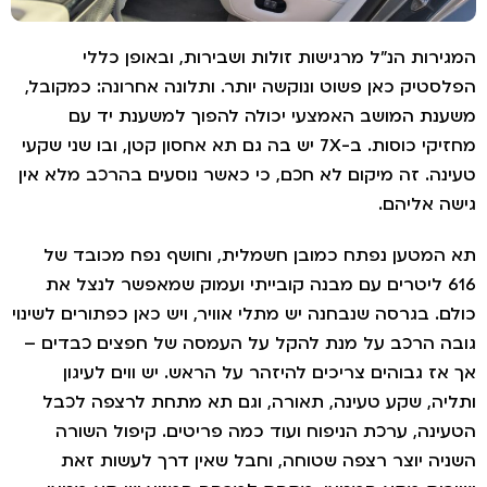
ירות הנ"ל מרגישות זולות ושבירות, ובאופן כללי
סטיק כאן פשוט ונוקשה יותר. ותלונה אחרונה: כמקובל,
נת המושב האמצעי יכולה להפוך למשענת יד עם
מחזיקי כוסות. ב-7X יש בה גם תא אחסון קטן, ובו שני שקעי
נה. זה מיקום לא חכם, כי כאשר נוסעים בהרכב מלא אין
ה אליהם.
המטען נפתח כמובן חשמלית, וחושף נפח מכובד של
616 ליטרים עם מבנה קובייתי ועמוק שמאפשר לנצל את
ם. בגרסה שנבחנה יש מתלי אוויר, ויש כאן כפתורים לשינוי
ה הרכב על מנת להקל על העמסה של חפצים כבדים –
אז גבוהים צריכים להיזהר על הראש. יש ווים לעיגון
יה, שקע טעינה, תאורה, וגם תא מתחת לרצפה לכבל
ינה, ערכת הניפוח ועוד כמה פריטים. קיפול השורה
יה יוצר רצפה שטוחה, וחבל שאין דרך לעשות זאת