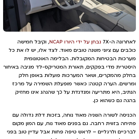
רונה ה-7X
נבחן על ידי היורו NCAP
, וקיבל חמישה
בים עם ציוני משנה טובים מאוד. לצד אלו, יש לו את כל
כות הבטיחות המקובלות. הבלימה האוטונומית
טרית מדי בפקקים, תאורת המטריקס-לד מגיבה באיחור
ק מהמקרים, ושאר המערכות פועלות באופן חלק
שים. הערה קטנה: כאשר מופעלת השמירה על מרכז
יב, היא מתריעה ומנדנדת על כך שהנהג אינו מחזיק
ה גם כשהוא כן.
יסה לשורה השניה מאוד נוחה, בזכות דלת גדולה עם
חה בזווית רחבה. גם בפנים מאוד נוח, עם המון מקום
כיים ולרגליים – לראש טיפה פחות אבל עדיין טוב בפני