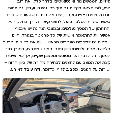
יים. הממשק נוח ואינטואיטיבי בדרך כלל, ואת רוב
ולות מצאנו בקלות גם תוך כדי נהיגה. ועדיין, זה פחות
 מלחצנים פיזיים. ועדיין, יש כמה דברים שטעונים שיפור:
ר שיקוף הטלפון פועל, לחצני קיצור הדרך בחלק העליון
חתון של המסך נעלמים, ובמצבי הנהיגה יש אינסוף
רויות להתאמה אישית של כל פרמטר בנפרד. היינו
ים גם למצבים מוגדרים מראש שישנו את כל אופי הרכב
יצה אחת. ולסיום: כיוון פתחי המיזוג מתבצע כמובן דרך
ך, וזה הדבר הכי מטופש ומעצבן שקיים, אך כאן שיפרו
 את המצב עם לחצנים לבחירה מהירה של כיוון הרוח –
רות על הפנים, מסביב לגוף וכדומה, וזה עובד לא רע.