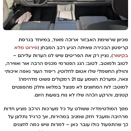
וון שרשימת האבזור ארוכה מאוד, במיוחד בגרסת
פטון הבכירה שאיתה הגיע רכב המבחן (
פירוט מלא
שור
), נציין רק את הפריטים שיש לנו הערות עליהם –
ב ולמוטב. לטוב: הגג הפנורמי מכניס הרבה אור ואווירה,
ילון החשמלי שלו אטום לחלוטין. ריפוד העור נאפה איכותי
ונאה, ומערכת השמע עם 21 רמקולים פשוט מדהימה!
טב: לוח המחוונים לא מנוצל במלואו וחלק מהפונטים
ים, והרקע הכהה שלו לא נוח בשעות היום.
 המולטימדיה ששולט על כל מערכות הרכב מציע חדות
יבה ומעבד חזק שמגיב במהירות, אך כרגיל נתלונן על
שהתפעול כולו עובר כאן – למרות שיש כמה לחצנים