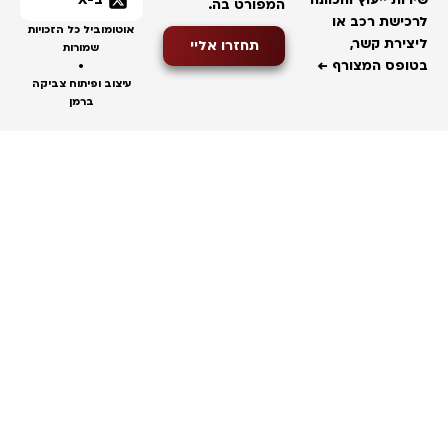
ב-X
רות ייעוץ והכוונה
המפורט בה.
כישת רכב או
אוטומוביל כל הזכויות
צירת קשר,
תחזרו אליי
שמורות
ופס המצורף ←
•
עיצוב ופיתוח צביקה
ברמן