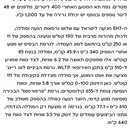
מטרים. נפח תא המטען האחורי 400 ליטרים, מלפנים יש 48
יטר נוספים ובנוסף יש יכולת גרירה של עד 1,000 ק"ג.
ה-EH7 מגיעה לישראל עם שלוש גרסאות הנעה וסוללה,
ולכולן מהירות מרבית של 190 קמ"ש וטעינה בהספק של 11
או 250 קו"ט בהתאם לסוג העמדה. לגרסת הבסיס יש מנוע
אחורי המפיק 340 כ"ס ו-45.9 קג"מ, וסוללה בנפח 85
קוט"ש. אלו מספקים תאוצה של 6.2 שניות, לצד טווח שמגיע
ל-510 ק"מ בתקן האירופאי WLTP. גרסת הביניים לונג ריינג'
מציעה את אותו המנוע, אך סוללה מוגדלת בקיבולת של 111
קוט"ש. כאן הזינוק 0-100 קמ"ש אורך 5.8 שניות, וטווח
הנסיעה צומח ל-655 קילומטרים. גרסת "פרפורמנס" הבכירה
וסיפה מנוע קדמי, היוצר הנעה כפולה בהספק משולב של
610 כ"ס ו-77.1 קג"מ. בגרסה זו מוצעת רק הסוללה הגדולה,
ונתוני הביצועים עומדים על זינוק של 3.5 שניות לצד טווח של
64 ק"מ.