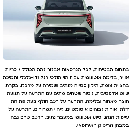
בתחום הבטיחות, לכל הגרסאות אבזור זהה הכולל 7 כריות
וויר, בלימה אוטונומית עם זיהוי הולכי רגל ודו-גלגלי ותמיכה
חציית צומת, תיקון סטייה מנתיב ושמירה על מרכזו, בקרת
יוט אדפטיבית, ניטור שטחים מתים עם התרעה על תנועה
וצה מאחור ובלימה, התרעה על רכב חולף בעת פתיחת
לת, אורות גבוהים אוטומטיים, זיהוי תמרורים, התרעה על
ייפות הנהג וסיוע אוטונומי במעבר נתיב. הרכב טרם נבחן
מבחן הריסוק האירופאי.