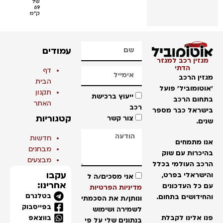
של
69
ק"מ
עמודים
מגזין רכב למגזר
הדתי
דף
מגזין הרכב
הבית
'אוטומוביל' פועל
תקנון
ייעוץ ברכישת
בתחום הרכב
האתר
רכב
בישראל כבר מספר
קטגוריות
צור קשר
שנים.
חדשות
אנו מתמחים
מבחנים
בהיכרות עם שוק
מבצעים
הרכב העולמי בכלל
עקבו
והישראלי בפרט,
אני מסכים/ה ל
אחרינו:
עם כל העדכונים
מדיניות הפרטיות
בטלגרם
והחידושים בתחום.
ונותן/ת את הסכמתי
בפייסבוק
לשמירה ושימוש
בווצאפ
פנו אלינו לקבלת
בנתונים שלי על פי