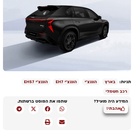
גיות:
בארץ
הונגצ'י
הונגצ'י EH7
הונגצ'י EHS7
רכב חשמלי
המידע היה מועיל?
שתפו את הפוסט ברשתות.
אהבתי!