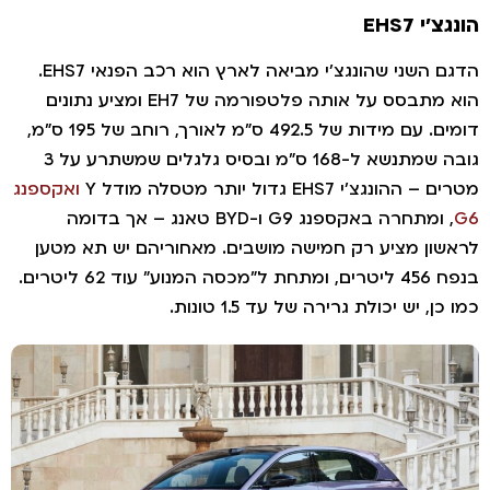
ונגצ'י EHS7
הדגם השני שהונגצ'י מביאה לארץ הוא רכב הפנאי EHS7.
הוא מתבסס על אותה פלטפורמה של EH7 ומציע נתונים
דומים. עם מידות של 492.5 ס"מ לאורך, רוחב של 195 ס"מ,
גובה שמתנשא ל-168 ס"מ ובסיס גלגלים שמשתרע על 3
טרים – ההונגצ'י EHS7 גדול יותר מטסלה מודל Y
ואקספנג
G
, ומתחרה באקספנג G9 ו-BYD טאנג – אך בדומה
ראשון מציע רק חמישה מושבים. מאחוריהם יש תא מטען
בנפח 456 ליטרים, ומתחת ל"מכסה המנוע" עוד 62 ליטרים.
מו כן, יש יכולת גרירה של עד 1.5 טונות.