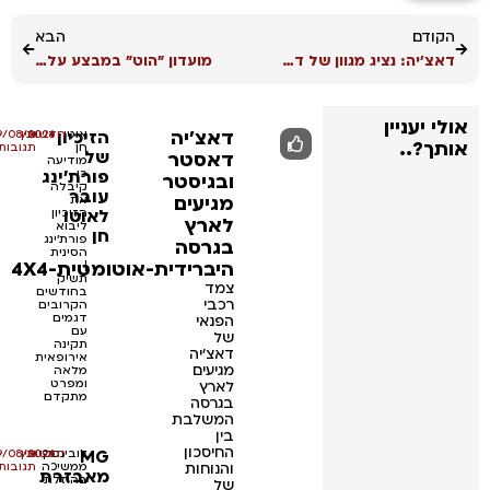
הקודם
הבא
דאצ'יה: נציג מגוון של דגמים חשמליים והיברידיים
מועדון "הוט" במבצע על דגמי סוזוקי ודיפאל
אולי יעניין
דאצ'יה
הזיכיון
אוטו
•
•
חדשות
אין
09/08/2026
אותך?..
חן
תגובות
של
דאסטר
מודיעה
פורת'ינג
כי
ובגיסטר
קיבלה
עובר
מגיעים
את
לאוטו
הזיכיון
לארץ
ליבוא
חן
פורת'ינג
בגרסה
הסינית
היברידית-אוטומטית-4X4
|
תשיק
צמד
בחודשים
רכבי
הקרובים
דגמים
הפנאי
עם
של
תקינה
דאצ'יה
אירופאית
מגיעים
מלאה
ומפרט
לארץ
מתקדם
בגרסה
המשלבת
בין
החיסכון
MG
•
לובינסקי
•
חדשות
אין
09/08/2026
והנוחות
ממשיכה
תגובות
מאבזרת
בהוזלת
של