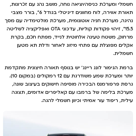
שמלי ומערכת כניסה/יציאה נוחה, מושב נהג עם זכרונות,
תאורת אווירה, לוח מחוונים דיגיטלי בגודל 6", בורר מצבי
היגה, מערכת חניה אוטונומית, מערכת מולטימדיה עם מסך
15.5", זיהוי פקודות קוליות, עדכוני OTA ואפליקציה לשליטה
רחוק, משטח טעינה אלחוטית לנייד, מפתח חכם, בקרת
קלים מפוצלת עם פתחי מיזוג לאחור ודלת תא מטען
שמלית.
רמת הגימור לונג ריינג' יש בנוסף תאורה חיצונית מתקדמת
יותר ומערכת שמע משודרגת עם 12 רמקולים (במקום 10).
רסת פרפורמנס הבכירה מוסיפה חישוקים בעיצוב שונה,
ערכת בלימה של ברמבו עם קאליפרים אדומים, תצוגה
ילית, ריפוד עור אמיתי וכיוון חשמלי להגה.