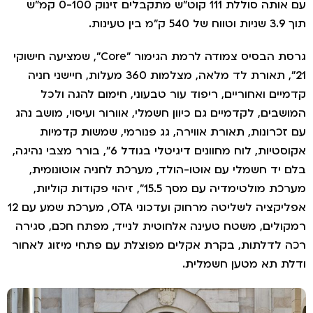
עם אותה סוללת 111 קוט"ש מתקבלים זינוק 0-100 קמ"ש
ך 3.9 שניות וטווח של 540 ק"מ בין טעינות.
גרסת הבסיס צמודה לרמת הגימור "Core", שמציעה חישוקי
21", תאורת לד מלאה, מצלמות 360 מעלות, חיישני חניה
דמיים ואחוריים, ריפוד עור טבעוני, חימום להגה ולכל
מושבים, לקדמיים גם כיוון חשמלי, אוורור ועיסוי, מושב נהג
ם זכרונות, תאורת אווירה, גג פנורמי, שמשות קדמיות
אקוסטיות, לוח מחוונים דיגיטלי בגודל 6", בורר מצבי נהיגה,
לם יד חשמלי עם אוטו-הולד, מערכת לחניה אוטונומית,
מערכת מולטימדיה עם מסך 15.5", זיהוי פקודות קוליות,
אפליקציה לשליטה מרחוק ועדכוני OTA, מערכת שמע עם 12
מקולים, משטח טעינה אלחוטית לנייד, מפתח חכם, סגירה
כה לדלתות, בקרת אקלים מפוצלת עם פתחי מיזוג לאחור
דלת תא מטען חשמלית.