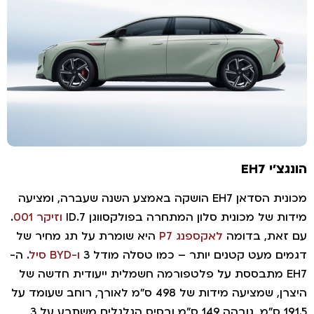
ונגצ'י EH7
מכונית הסדאן EH7 הושקה באמצע השנה שעברה, ומציעה
ידות של מכונית סלון המתחרה בפולקסווגן ID.7
וזיקר 001
.
ם זאת, בדומה
לאקספנג P7
היא שומרת על תג מחיר של
גמים מעט קטנים יותר – כמו טסלה מודל 3
ו-BYD סיל
. ה-
EH7 מתבססת על פלטפורמה חשמלית ייעודית חדשה של
היצרן, שמציעה מידות של 498 ס"מ לאורך, רוחב שעומד על
191.5 ס"מ, גובהה 149 ס"מ ובסיס הגלגלים משתרע על 3