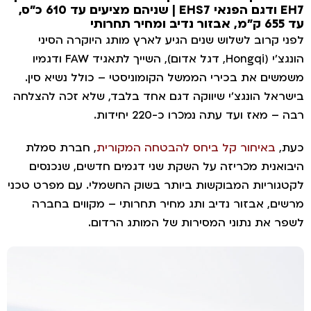
EH7 ודגם הפנאי EHS7 | שניהם מציעים עד 610 כ"ס,
 655 ק"מ, אבזור נדיב ומחיר תחרותי
פני קרוב לשלוש שנים הגיע לארץ מותג היוקרה הסיני
הונגצ'י (Hongqi, דגל אדום), השייך לתאגיד FAW ודגמיו
שמשים את בכירי הממשל הקומוניסטי – כולל נשיא סין.
ישראל הונגצ'י שיווקה דגם אחד בלבד, שלא זכה להצלחה
בה – מאז ועד עתה נמכרו כ-220 יחידות.
עת,
באיחור קל ביחס להבטחה המקורית
, חברת סמלת
יבואנית מכריזה על השקת שני דגמים חדשים, שנכנסים
קטגוריות המבוקשות ביותר בשוק החשמלי. עם מפרט טכני
רשים, אבזור נדיב ותג מחיר תחרותי – מקווים בחברה
שפר את נתוני המסירות של המותג הרדום.