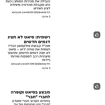
הובילה את מכירות המותג | כעת
היא מקבלת מהדורה מיוחדת
לציון האירוע
חדשות
•
16/01/2024
•
אין תגובות
•
3
אהבו
רשמית: סיאט לא תציג
דגמים חדשים
מנכ"ל קבוצת פולקסווגן הכריז
רשמית את שהיה ידוע – סיאט
לא תציג דגמים חדשים, ותהפוך
מיצרנית רכב לספקית שירותי
ניידות
חדשות
•
07/09/2023
•
אין תגובות
•
3
אהבו
מבצע בסיאט וקופרה
לחברי "חבר"
בחודש הקרוב חברי מועדון
"חבר" יהנו מהנחות של עד