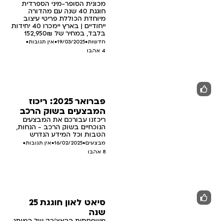
מכונית הסופר-מיני הספרדית
חוגגת 40 שנה עם מהדורה
מיוחדת הכוללת פריטי עיצוב
ייחודיים | בארץ יימכרו 40 יחידות
בלבד, במחיר של 152,950₪
חדשות
•
19/03/2025
•
אין תגובות
•
4
אהבו
פברואר 2025: ריכוז
המבצעים בשוק הרכב
ריכזנו עבורכם את המבצעים
הנוכחיים בשוק הרכב - הנחות,
הטבות וכל המידע הנדרש
מבצעים
•
16/02/2025
•
אין תגובות
•
8
אהבו
סיאט לאון חוגגת 25
שנה
משפחתית ההאצ'בק של המותג