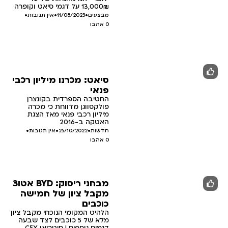
13,000₪ על דגמי סיאט וקופרה
מבצעים
•
11/08/2023
•
אין תגובות
•
0
אהבו
סיאט: מכרנו מיליון רכבי
פנאי
החטיבה הספרדית בקונצרן
פולקסווגן מדווחת כי מכרה
מיליון רכבי פנאי מאז הצגת
האטקה ב-2016
חדשות
•
25/10/2022
•
אין תגובות
•
0
אהבו
מבחני ריסוק: BYD אטו3
מקבל ציון של חמישה
כוכבים
הלהיט המקומי הנוכחי מקבל ציון
מלא של 5 כוכבים לצד שבעה
דגמים נוספים | סיטרואן C5X