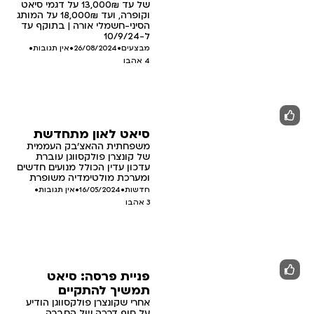
של עד 13,000₪ על דגמי סיאט
וקופרה, ועד 18,000₪ על המותג
הסיני-חשמלי אורה | בתוקף עד
ל-10/9/24
מבצעים
•
26/08/2024
•
אין תגובות
•
4
אהבו
סיאט לאון מתחדשת
משפחתית ההאצ'בק העממית
של קונצרן פולקסווגן עוברת
עדכון עדין הכולל מנועים חדשים
ומערכת מולטימדיה משופרת
חדשות
•
16/05/2024
•
אין תגובות
•
3
אהבו
פניית פרסה: סיאט
תמשיך להתקיים
אחרי שקונצרן פולקסווגן הודיע
על סוף דרכה של החברה