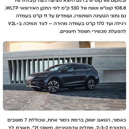
ובמקום 86 קוט"ש בדגם היוצא מציעה כעת קיבולת של
108.8 קוט"ש וטווח של 530 ק"מ לפי התקן האירופאי WLTP.
גם נתוני הטעינה השתפרו, ועומדים על 11 קו"ט בעמדה
רגילה ועד 170 קו"ט בעמדה מהירה – לצד תמיכה ב-V2L
הפעלת מכשירי חשמל חיצוניים.
כאמור, הטאנג ישווק ברמת גימור אחת, שכוללת 7 מושבים
בתצורת 2-3-2, מתלים אדפטיביים, חישוקי 21", תאורת לד