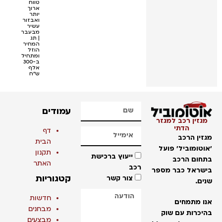
טווח
ארוך
יותר
ואבזור
עשיר
מבעבר
| תג
המחיר
הוזל
ומתחיל
ב-300
אלף
ש''ח
עמודים
מגזין רכב למגזר
הדתי
דף
מגזין הרכב
הבית
'אוטומוביל' פועל
תקנון
ייעוץ ברכישת
בתחום הרכב
האתר
רכב
בישראל כבר מספר
קטגוריות
צור קשר
שנים.
חדשות
אנו מתמחים
מבחנים
בהיכרות עם שוק
מבצעים