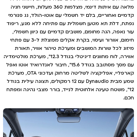
מלאה עם איתות דינמי, מצלמות 360 מעלות, חיישני חניה
דמיים ואחוריים, בלם יד חשמלי עם אוטו-הולד, גג פנורמי
פתח, דלת תא מטען חשמלית עם פתיחה ללא מגע, ריפוד
ור נאפה, הגה מחומם, מושבים קדמיים עם כיוון חשמלי,
חימום, אוורור ועיסוי, בקרת אקלים מפוצלת ל-3 עם פתחי
יזוג לכל שורות המושבים ומערכת טיהור אוויר, תאורת
אווירה, לוח מחוונים דיגיטלי בגודל 12.3", מערכת מולטימדיה
עם מסך מסתובב בגודל 15.6", חיבור לאנדרואיד אוטו ואפל
קארפליי, אפליקציה לשליטה מרחוק ועדכוני OTA, מערכת
שמע מבית Dynaudio עם 12 רמקולים, תצוגה עילית בגודל
12", משטח טעינה אלחוטית לנייד, בורר מצבי נהיגה ומפתח
כם.