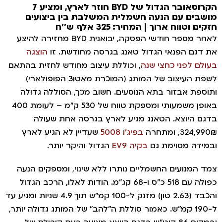
הקרוסאובר הגדול של BYD חוזר לארץ, ומציע 7
ושבים עם הנעה חשמלית המשלבת בין ביצועים
זקים וטווח ארוך | המחיר: 325 אלף ש''ח
לאחר מספר חודשי הפסקה, יבואנית BYD מחזירה להיצע
ת דגם הפנאי הגדול טאנג בגרסה מחודשת. זו
הוצגה
עולם לפני כחצי שנה
, וכוללת עיצוב מחודש לחזית בהתאם
לשפת העיצוב של המותג (המוכרת מאטו3 הפופולארי)
תוספת אבזור בתא הנוסעים. חשוב מכך, הסוללה גדולה
באופן משמעותי ומספקת טווח של 530 ק"מ – לעומת 400
דגם היוצא. הטאנג מגיע לארץ בגרסה אחת שעולה
324,990, ומתחרה
בפיג'ו 5008
שעדיין לא הגיע לארץ
במידה מסוימת גם
בקיה EV9
הגדול והיקר יותר.
מד המנועים החשמליים נותרו ללא שינוי, ומספקים הנעה
כפולה עם 518 כ"ס ו-68 קג"מ. הודות לאלו, הרכב הגדול
והכבד (2.63 טון) מזנק ל-100 קמ"ש תוך 4.9 שניות ומגיע עד
ל-190 קמ"ש. כאמור סוללת ה"להב" של המותג גדולה יותר,