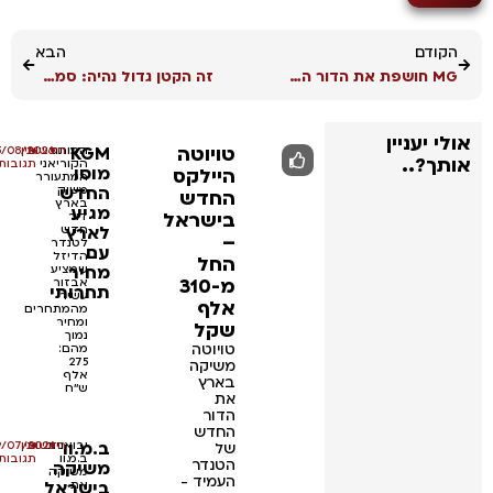
הקודם
הבא
MG חושפת את הדור השני של ZS עם הנעה היברידית
זה הקטן גדול נהיה: סמארט #5 נחשף
אולי יעניין
טויוטה
KGM
המותג
•
•
חדשות
אין
05/08/2026
אותך?..
הקוריאני
תגובות
מוסו
היילקס
המתעורר
החדש
משיק
החדש
בארץ
מגיע
בישראל
דור
לארץ
חדש
–
לטנדר
עם
הדיזל
החל
מחיר
שמציע
מ-310
אבזור
תחרותי
עשיר
אלף
מהמתחרים
ומחיר
שקל
נמוך
טויוטה
מהם:
275
משיקה
אלף
בארץ
ש''ח
את
הדור
החדש
ב.מ.וו
•
יבואנית
•
חדשות
אין
29/07/2026
של
ב.מ.וו
תגובות
הטנדר
משיקה
משיקה
העמיד -
בישראל
את