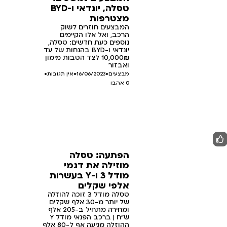
טסלה, יונדאי ו-BYD
מצטרפות
המבצעים חוזרים לשוק
הרכב, ואל אלו הקיימים
נוספים כעת חדשים: טסלה,
יונדאי ו-BYD בהנחות של עד
10,000₪ לצד הטבות מימון
ואבזור
מבצעים
•
16/06/2023
•
אין תגובות
•
0
אהבו
הפתעה: טסלה
מוזילה את דגמי
מודל 3 ו-Y בעשרות
אלפי שקלים
טסלה מודל 3 זוכה להוזלה
של יותר מ-30 אלף שקלים
ומחירה מתחיל ב-205 אלף
ש"ח | ברכב הפנאי מודל Y
ההוזלה מגיעה אף ל-80 אלף