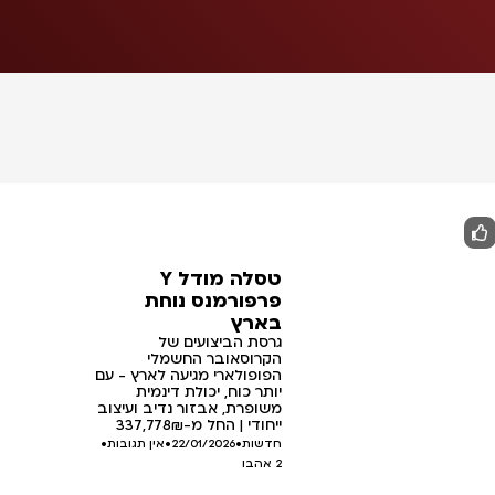
טסלה מודל Y
פרפורמנס נוחת
בארץ
גרסת הביצועים של
הקרוסאובר החשמלי
הפופולארי מגיעה לארץ - עם
יותר כוח, יכולת דינמית
משופרת, אבזור נדיב ועיצוב
ייחודי | החל מ-337,778₪
חדשות
•
22/01/2026
•
אין תגובות
•
2
אהבו