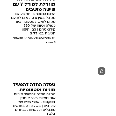
מוגדלת למודל Y עם
שישה מושבים
הדגם הנמכר ביותר בעולם
מקבל בסין גרסה מוגדלת עם
מקום לשישה נוסעים, הנעה
כפולה וטווח של 750
קילומטרים | וגם: תיקון
הטעות במודל 3
חדשות
•
27/08/2025
•
אין תגובות
•
8
אהבו
טסלה החלה להפעיל
מוניות אוטונומיות
טסלה החלה להפעיל מוניות
אוטונומיות בעיר אוסטין
בטקסס - אחרי שנים של
עיכובים | בשלב זה בתנאים
מוגבלים וללקוחות נבחרים
בלבד