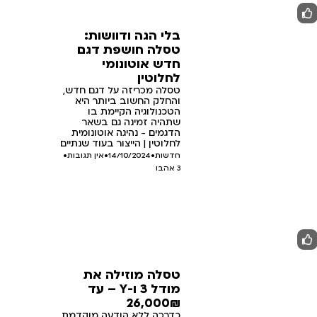
בלי הגה ודוושות:
טסלה חושפת דגם
חדש אוטונומי
לחלוטין
טסלה מכריזה על דגם חדש,
והחלק החשוב ביותר היא
הטכנולוגיה הקיימת בו
שתהיה זמינה גם בשאר
הדגמים - נהיגה אוטונומית
לחלוטין | הייצור בעוד שנתיים
חדשות
•
14/10/2024
•
אין תגובות
•
3
אהבו
טסלה מוזילה את
מודל 3 ו-Y – עד
26,000₪
כדרכה ללא הודעה מוקדמת