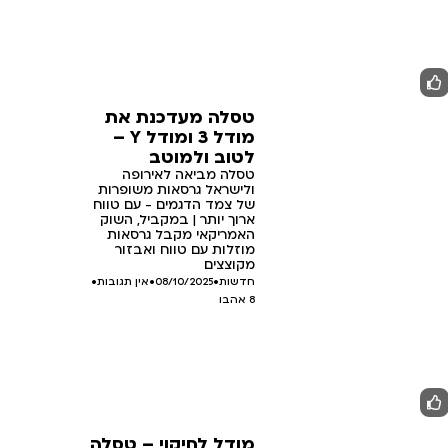
טסלה מעדכנת את
מודל 3 ומודל Y –
לטוב ולמוטב
טסלה מביאה לאירופה
ולישראל גרסאות משופרות
של צמד הדגמים - עם טווח
ארוך יותר | במקביל, השוק
האמריקאי מקבל גרסאות
מוזלות עם טווח ואבזור
מקוצצים
חדשות
•
08/10/2025
•
אין תגובות
•
8
אהבו
מודל לחיקוי – טסלה