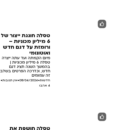
טסלה חוגגת ייצור של
6 מיליון מכוניות –
ורומזת על דגם חדש
ואוטונומי
מיום הקמתה ועד עתה ייצרה
טסלה 6 מיליון מכוניות |
בהמשך השנה תציג דגם
חדש, וכדרכה הפרטים בשלב
זה עמומים
חדשות
•
08/04/2024
•
אין תגובות
•
4
אהבו
טסלה חושפת את