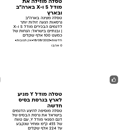
טסלה מוזילה את
מודל S ו-X בארה"ב
ובארץ
טסלה מציגה בארה"ב
גרסאות הנעה זולות יותר
לדגמים הבכירים מודל S ו-X
| ובנתיים בישראל: הנחות של
כמעט 100 אלף שקלים
חדשות
•
18/08/2023
•
אין תגובות
•
0
אהבו
טסלה מודל Y מגיע
לארץ בגרסת בסיס
חדשה
טסלה מוסיפה להיצע הדגמים
בישראל את גרסת הבסיס של
דגם הפנאי מודל Y, עם טווח
של 455 ק"מ ומחיר שנקבע
על 224 אלף שקלים