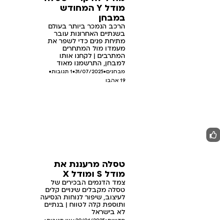
מודל Y המחודש
במבחן
הרכב הנמכר ביותר בעולם
בשנתיים האחרונות עובר
מתיחת פנים כדי לשפר את
מעמדו מול המתחרים
המתרבים | לקחנו אותו
למבחן, התרשמנו מאוד
מבחנים
•
31/07/2025
•
1 תגובות
•
19
אהבו
טסלה מרעננת את
מודל S ומודל X
צמד הדגמים הבכירים של
טסלה מקבלים שינויים קלים
לעיצוב, שיפור לנוחות הנסיעה
ותוספת קלה לטווח | בנתיים
לא בישראל