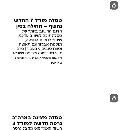
טסלה מודל Y החדש
נחשף – תחילה בסין
הדגם החשוב ביותר של
טסלה זוכה לעיצוב עדכני,
שיפור לנוחות הנסיעה,
תוספת אבזור וגם תאוצה
וטווח טובים מבעבר | טרם
ידוע מתי יגיע לאירופה וישראל
חדשות
•
14/01/2025
•
אין תגובות
•
4
אהבו
טסלה מציגה בארה"ב
גרסה חדשה למודל 3
השוק האמריקאי מקבל גרסה