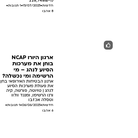
מ-228,748₪
חדשות
•
15/07/2025
•
1 תגובות
•
8
אהבו
ארגון היורו NCAP
בוחן את מערכות
הסיוע לנהג – מי
הרשימה ומי נכשלה?
ארגון הבטיחות האירופאי בחן
את פעולת מערכות הסיוע
לנהג | טויוטה, פורשה, קיה
ורנו הרשימו, ומנגד וולוו
וטסלה אכזבו
חדשות
•
06/06/2025
•
1 תגובות
•
6
אהבו