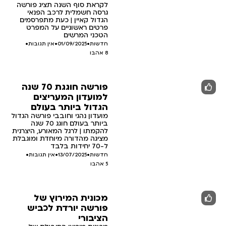
לקראת סוף השנה תציג פורשה
גרסה חשמלית לרכב הפנאי
הגדול קאיין | כעת מתפרסמים
פרטים ראשוניים על המפרט
הטכני המרשים
חדשות
•
01/09/2025
•
אין תגובות
•
8
אהבו
פורשה חוגגת 70 שנה
למועדון המעריצים
הגדול ביותר בעולם
מועדון נהגי וחובבי פורשה הגדול
ביותר בעולם חוגג 70 שנה
להקמתו | לרגל המאורע, היצרנית
מציגה מהדורה מיוחדת ומוגבלת
ל-70 יחידות בלבד
חדשות
•
13/07/2025
•
אין תגובות
•
5
אהבו
מכונית המירוץ של
פורשה יורדת לכביש
הציבורי