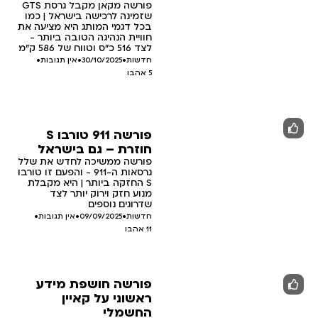
פורשה מקאן מקבל גרסת GTS
שזמינה לרכישה בישראל | כמו
בכל דגמי המותג היא מציעה את
חוויית הנהיגה הטובה ביותר -
לצד 516 כ"ס וטווח של 586 ק"מ
חדשות
•
30/10/2025
•
אין תגובות
•
5
אהבו
פורשה 911 טורבו S
חוזרת – גם בישראל
פורשה ממשיכה לחדש את שלל
גרסאות ה-911 - והפעם זו טורבו
S החזקה ביותר | היא מקבלת
מנוע חזק וירוק יותר לצד
שדרוגים נוספים
חדשות
•
09/09/2025
•
אין תגובות
•
11
אהבו
פורשה חושפת מידע
ראשוני על קאיין
החשמלי