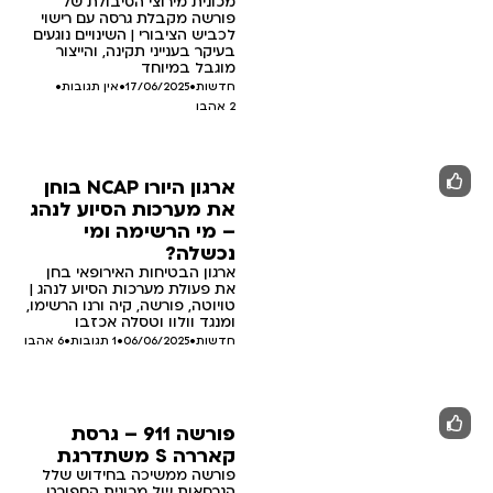
מכונית מירוצי הסיבולת של
פורשה מקבלת גרסה עם רישוי
לכביש הציבורי | השינויים נוגעים
בעיקר בענייני תקינה, והייצור
מוגבל במיוחד
חדשות
•
17/06/2025
•
אין תגובות
•
2
אהבו
ארגון היורו NCAP בוחן
את מערכות הסיוע לנהג
– מי הרשימה ומי
נכשלה?
ארגון הבטיחות האירופאי בחן
את פעולת מערכות הסיוע לנהג |
טויוטה, פורשה, קיה ורנו הרשימו,
ומנגד וולוו וטסלה אכזבו
חדשות
•
06/06/2025
•
1 תגובות
•
6
אהבו
פורשה 911 – גרסת
קאררה S משתדרגת
פורשה ממשיכה בחידוש שלל
הגרסאות של מכונית הספורט