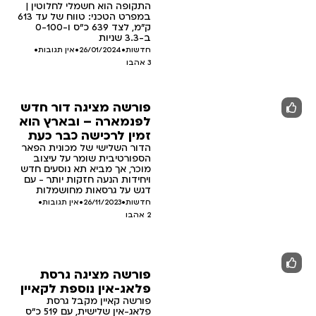
התקופה הוא חשמלי לחלוטין |
במפרט הטכני: טווח של עד 613
ק"מ, לצד 639 כ"ס ו-0-100
ב-3.3 שניות
חדשות
•
26/01/2024
•
אין תגובות
•
3
אהבו
פורשה מציגה דור חדש
לפנמארה – ובארץ הוא
זמין לרכישה כבר כעת
הדור השלישי של מכונית הפאר
הספורטיבית שומר על עיצוב
מוכר, אך מביא תא נוסעים חדש
ויחידות הנעה חזקות יותר - עם
דגש על גרסאות מחושמלות
חדשות
•
26/11/2023
•
אין תגובות
•
2
אהבו
פורשה מציגה גרסת
פלאג-אין נוספת לקאיין
פורשה קאיין מקבל גרסת
פלאג-אין שלישית, עם 519 כ"ס