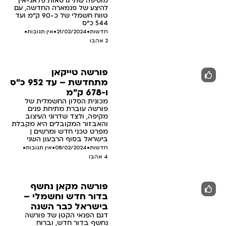
מוסיפה שתי גרסאות פלאג-אין
להיצע של פנמארה החדשה, עם
טווח חשמלי של כ-90 ק"מ ועד
544 כ"ס
חדשות
•
21/02/2024
•
אין תגובות
•
2
אהבו
פורשה טייקאן
מתחדשת – עד 952 כ"ס
ו-678 ק"מ
מכונית הסלון החשמלית של
פורשה עוברת מתיחת פנים
מקיפה, ולצד שדרוגי העיצוב
והאבזור המקובלים היא מקבלת
מפרט טכני חדש ומרשים |
בישראל בסוף הרבעון השני
חדשות
•
08/02/2024
•
אין תגובות
•
4
אהבו
פורשה מקאן נחשף
בדור חדש וחשמלי –
בישראל כבר השנה
דגם הפנאי הקטן של פורשה
נחשף בדור חדש, וברוח