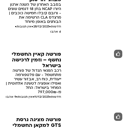
בסבב האחרון של השנה ארגון
היורו NCAP בחן 18 דגמים שונים
- ורובם קיבלו חמישה כוכבים |
מרצדס CLA הרשימה את
הבוחנים באופן מיוחד
חדשות
•
28/12/2025
•
אין תגובות
•
4
אהבו
פורשה קאיין החשמלי
נחשף – וזמין לרכישה
בישראל
רכב הפנאי הגדול של פורשה
מתחשמל - עם פלטפורמה
ייעודית, כוח רב, אבזור עשיר
ואפילו אופציה לטעינה אלחוטית |
המחיר בישראל: החל
מ-797,000₪
חדשות
•
11/12/2025
•
אין תגובות
•
9
אהבו
פורשה מציגה גרסת
GTS למקאן החשמלי