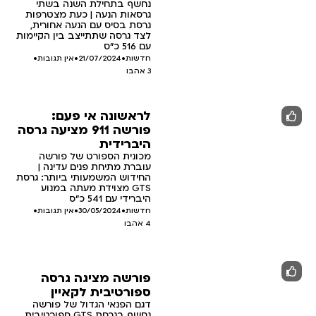
נחשף בתחילת השנה בשתי
גרסאות הנעה | כעת מצטרפות
גרסת בסיס עם הנעה אחורית,
לצד גרסה שתתייצב בין הקיימות
עם 516 כ"ס
חדשות
•
21/07/2024
•
אין תגובות
•
3
אהבו
לראשונה אי פעם:
פורשה 911 מציעה גרסה
היברידית
מכונית הספורט של פורשה
עוברת מתיחת פנים עדינה |
החידוש המשמעותי ביותר: גרסת
GTS מצוידת מעתה במנוע
היברידי עם 541 כ"ס
חדשות
•
30/05/2024
•
אין תגובות
•
4
אהבו
פורשה מציגה גרסה
ספורטיבית לקאיין
דגם הפנאי הגדול של פורשה
נחשף בגרסת GTS ספורטיבית