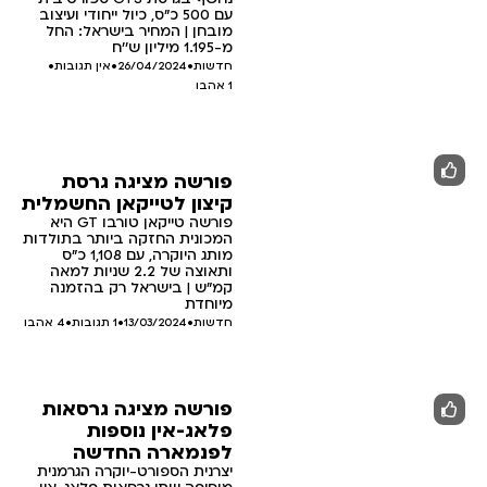
עם 500 כ"ס, כיול ייחודי ועיצוב
מובחן | המחיר בישראל: החל
מ-1.195 מיליון ש''ח
חדשות
•
26/04/2024
•
אין תגובות
•
1
אהבו
פורשה מציגה גרסת
קיצון לטייקאן החשמלית
פורשה טייקאן טורבו GT היא
המכונית החזקה ביותר בתולדות
מותג היוקרה, עם 1,108 כ"ס
ותאוצה של 2.2 שניות למאה
קמ"ש | בישראל רק בהזמנה
מיוחדת
חדשות
•
13/03/2024
•
1 תגובות
•
4
אהבו
פורשה מציגה גרסאות
פלאג-אין נוספות
לפנמארה החדשה
יצרנית הספורט-יוקרה הגרמנית