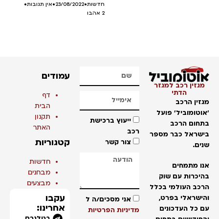
חדשות
•
23/08/2022
•
אין תגובות
•
2
אהבו
עמודים
מגזין רכב למגזר
הדתי
דף
מגזין הרכב
הבית
'אוטומוביל' פועל
תקנון
ייעוץ ברכישת
בתחום הרכב
האתר
רכב
בישראל כבר מספר
קטגוריות
צור קשר
שנים.
חדשות
אנו מתמחים
מבחנים
בהיכרות עם שוק
מבצעים
הרכב העולמי בכלל
עקבו
והישראלי בפרט,
אני מסכים/ה ל
אחרינו:
עם כל העדכונים
מדיניות הפרטיות
בטלגרם